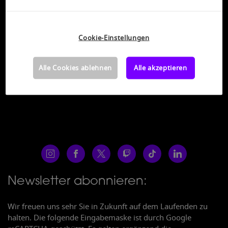
30.04.2026
für die gamescom creator academy
bewerben.
In Kürze könnt ihr hier die Teilnehmer 2026
Cookie-Einstellungen
entdecken!
Alle Cookies ablehnen
Alle akzeptieren
Newsletter abonnieren:
Wir freuen uns sehr Sie in Zukunft auf dem Laufenden zu
halten. Die folgende Eingabemaske ist durch Google